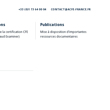
+33 (0)1 73 64 00 04
CONTACT@ACFE-FRANCE.FR
ons
Publications
e la certification CFE
Mise à disposition d'importantes
raud Examiner)
ressources documentaires