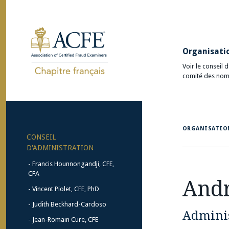
Organisati
Voir le conseil 
comité des nom
ORGANISATIO
CONSEIL
D'ADMINISTRATION
Francis Hounnongandji, CFE,
CFA
Andr
Vincent Piolet, CFE, PhD
Judith Beckhard-Cardoso
Admini
Jean-Romain Cure, CFE